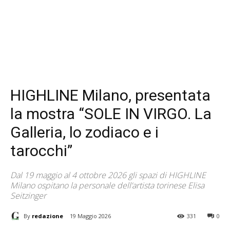
HIGHLINE Milano, presentata
la mostra “SOLE IN VIRGO. La
Galleria, lo zodiaco e i
tarocchi”
Dal 19 maggio al 4 ottobre 2026 gli spazi di HIGHLINE
Milano ospitano la personale dell’artista torinese Elisa
Seitzinger
By
redazione
19 Maggio 2026
331
0