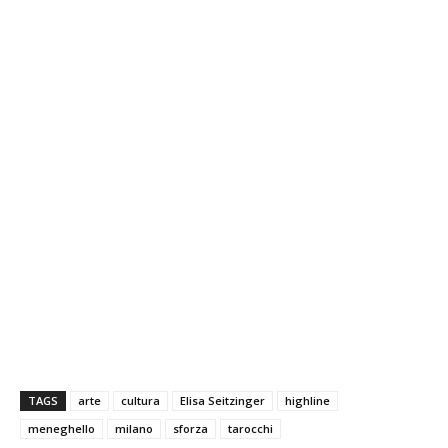
TAGS
arte
cultura
Elisa Seitzinger
highline
meneghello
milano
sforza
tarocchi