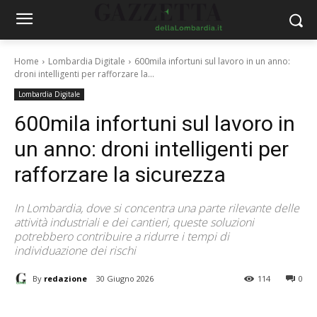
Home
Lombardia Digitale
600mila infortuni sul lavoro in un anno:
droni intelligenti per rafforzare la...
Lombardia Digitale
600mila infortuni sul lavoro in
un anno: droni intelligenti per
rafforzare la sicurezza
In Lombardia, dove si concentra una parte rilevante delle
attività industriali e dei cantieri, queste soluzioni
potrebbero contribuire a ridurre i tempi di
individuazione dei rischi
By
redazione
30 Giugno 2026
114
0