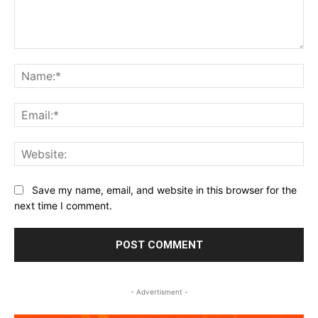
Comment:
Na
Ema
Web
Save my name, email, and website in this browser for the
next time I comment.
- Advertisment -