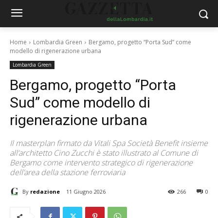
Home
Lombardia Green
Bergamo, progetto “Porta Sud” come
modello di rigenerazione urbana
Lombardia Green
Bergamo, progetto “Porta
Sud” come modello di
rigenerazione urbana
Il masterplan firmato da Vitali Spa Società Benefit insieme
all’architetto Cino Zucchi è stato illustrato al Comune di
Bergamo come intervento strategico di rigenerazione
dell’area della stazione ferroviaria
By
redazione
11 Giugno 2026
266
0