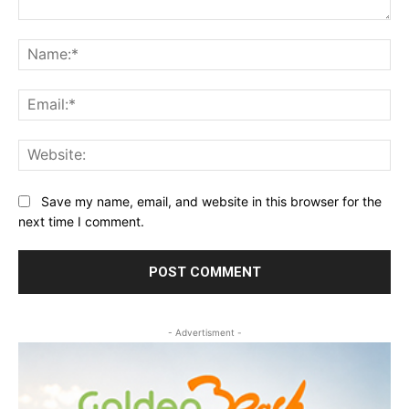
Comment:
Na
Ema
Web
Save my name, email, and website in this browser for the
next time I comment.
- Advertisment -