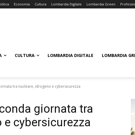
olitica
Economia
Cultura
Lombardia Digitale
Lombardia Green
Professi
A
CULTURA
LOMBARDIA DIGITALE
LOMBARDIA GR
ornata tra nucleare, idrogeno e cybersicurezza
conda giornata tra
o e cybersicurezza