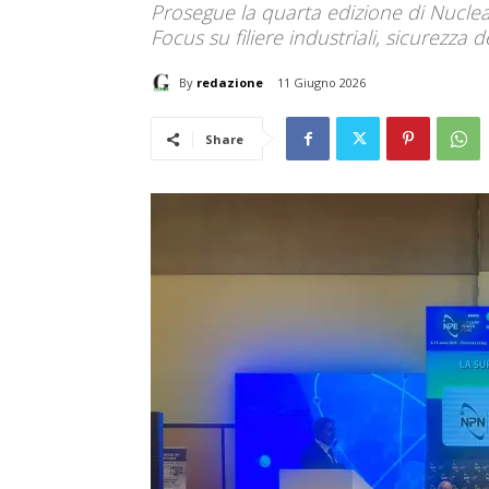
Prosegue la quarta edizione di Nucl
Focus su filiere industriali, sicurezza 
By
redazione
11 Giugno 2026
Share