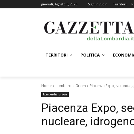
giovedì, Agosto 6, 2026
Sign in / Join
Territori
P
TERRITORI
POLITICA
ECONOMI
Home
Lombardia Green
Piacenza Expo, seconda gi
Lombardia Green
Piacenza Expo, se
nucleare, idrogen