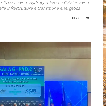
ear Power-Expo, Hydrogen-Expo e CybSec-Expo.
delle infrastrutture e transizione energetica
233
0