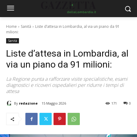
Home
Sanità
Liste d’attesa in Lombardia, al via un piano da 91
milioni:
Sanità
Liste d’attesa in Lombardia, al
via un piano da 91 milioni:
La Regione punta a rafforzare visite specialistiche, esami
diagnostici e ricoveri ospedalieri per ridurre i tempi di
attesa
By
redazione
15 Maggio 2026
171
0