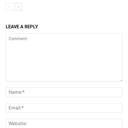
LEAVE A REPLY
Comment:
Na
Ema
Web