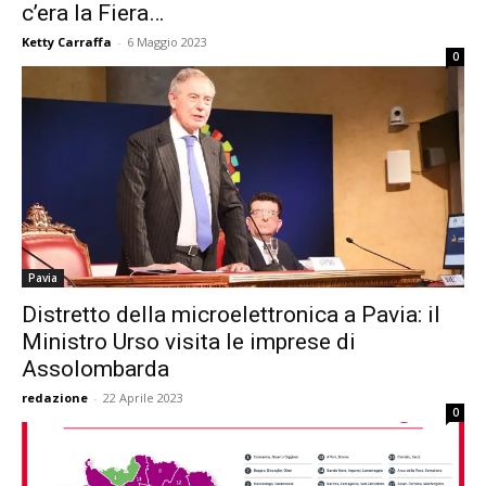
c’era la Fiera…
Ketty Carraffa
-
6 Maggio 2023
0
Pavia
Distretto della microelettronica a Pavia: il
Ministro Urso visita le imprese di
Assolombarda
redazione
-
22 Aprile 2023
0