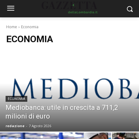
Home
Economia
ECONOMIA
ECONOMIA
Mediobanca: utile in crescita a 711,2
milioni di euro
redazione
-
7 Agosto 2026