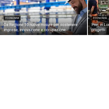
ECONOMIA
ECONOMIA
Da Regione 10 nuove misure per sostenere
Pnrr, in L
imprese, innovazione e occupazione
progetti