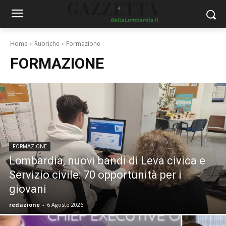
Home
Rubriche
Formazione
FORMAZIONE
FORMAZIONE
Lombardia, nuovi bandi di Leva civica e
Servizio civile: 70 opportunità per i
giovani
redazione
-
6 Agosto 2026