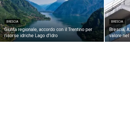
BRESCIA
BRESCIA
Giunta regionale, accordo con il Trentino per
Brescia, A
risorse idriche Lago d’Idro
valore ne