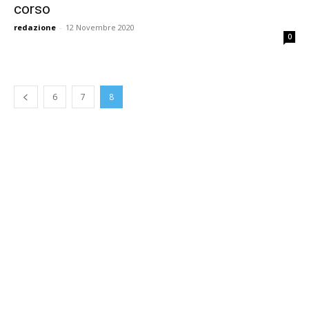
corso
redazione
-
12 Novembre 2020
0
6
7
8