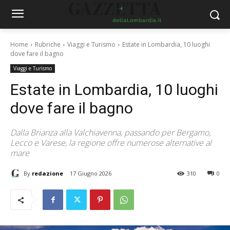
Home
Rubriche
Viaggi e Turismo
Estate in Lombardia, 10 luoghi
dove fare il bagno
Viaggi e Turismo
Estate in Lombardia, 10 luoghi
dove fare il bagno
Dalla Brianza alla Valchiavenna, passando per Bergamo,
Lecco e Varese, la regione offre numerose alternative al
mare
By
redazione
17 Giugno 2026
310
0