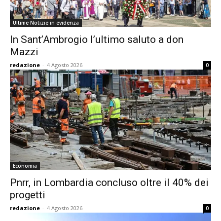
Ultime Notizie in evidenza
In Sant’Ambrogio l’ultimo saluto a don
Mazzi
redazione
-
4 Agosto 2026
0
Economia
Pnrr, in Lombardia concluso oltre il 40% dei
progetti
redazione
-
4 Agosto 2026
0