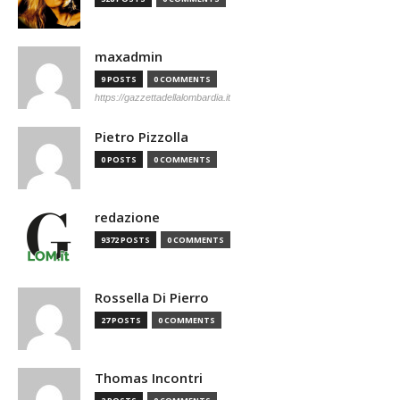
maxadmin
9 POSTS
0 COMMENTS
https://gazzettadellalombardia.it
Pietro Pizzolla
0 POSTS
0 COMMENTS
redazione
9372 POSTS
0 COMMENTS
Rossella Di Pierro
27 POSTS
0 COMMENTS
Thomas Incontri