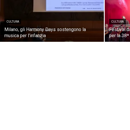
CULTURA
CULTURA
Milano, gli Harmony Days sostengono la
Festival d
musica per l’infanzia
per la 38ª