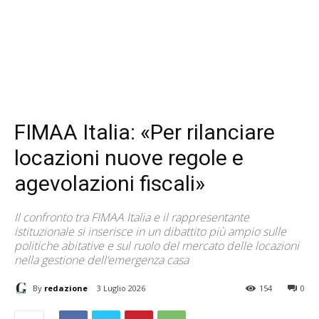
FIMAA Italia: «Per rilanciare
locazioni nuove regole e
agevolazioni fiscali»
Il confronto tra FIMAA Italia e il rappresentante
istituzionale si inserisce in un dibattito più ampio sulle
politiche abitative e sul ruolo del mercato delle locazioni
nella gestione dell’emergenza casa
By
redazione
3 Luglio 2026
154
0