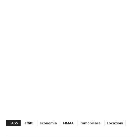
TAGS
affitti
economia
FIMAA
Immobiliare
Locazioni