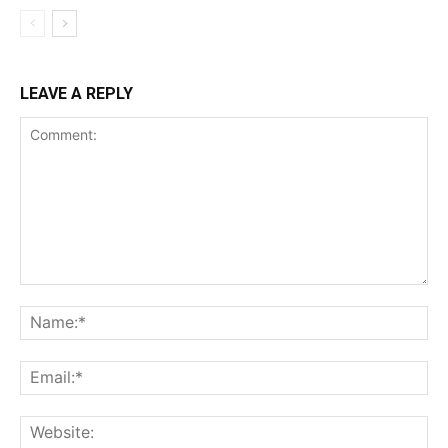
LEAVE A REPLY
Comment:
Na
Ema
Web