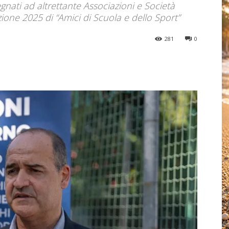
egnati ad altrettante Associazioni e Società
dizione 2025 di “Amici di Scuola e dello Sport”
281
0