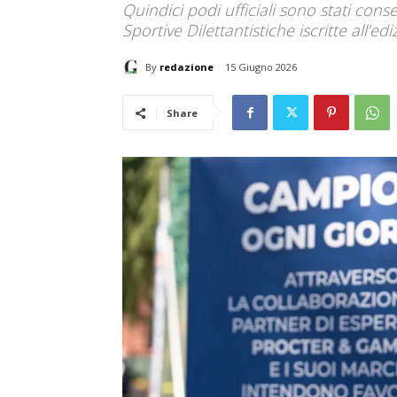
Quindici podi ufficiali sono stati cons
Sportive Dilettantistiche iscritte all’e
By
redazione
15 Giugno 2026
Share