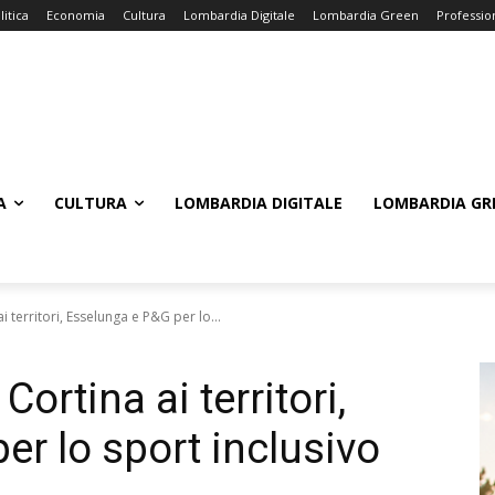
litica
Economia
Cultura
Lombardia Digitale
Lombardia Green
Professio
A
CULTURA
LOMBARDIA DIGITALE
LOMBARDIA GR
i territori, Esselunga e P&G per lo...
Cortina ai territori,
r lo sport inclusivo