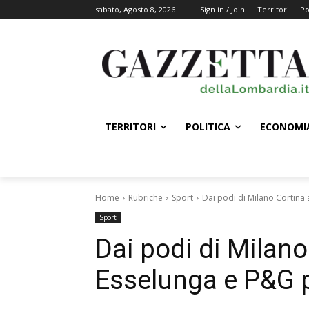
sabato, Agosto 8, 2026
Sign in / Join
Territori
Po
TERRITORI
POLITICA
ECONOMI
Home
Rubriche
Sport
Dai podi di Milano Cortina a
Sport
Dai podi di Milano 
Esselunga e P&G pe