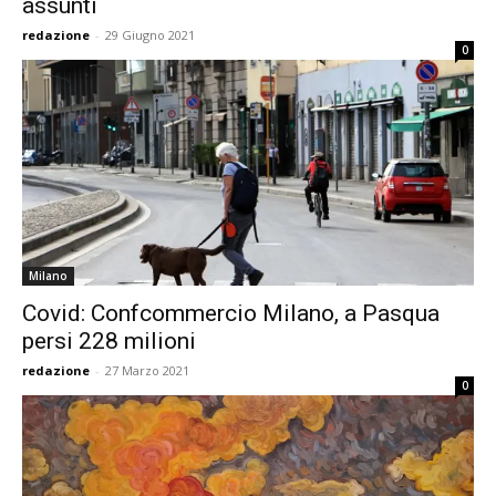
assunti
redazione
-
29 Giugno 2021
0
Milano
Covid: Confcommercio Milano, a Pasqua
persi 228 milioni
redazione
-
27 Marzo 2021
0