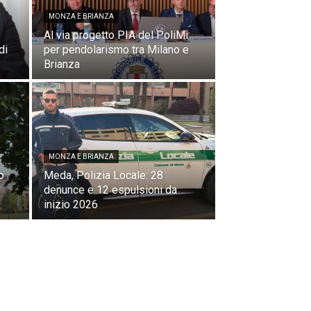
MONZA E BRIANZA
Al via progetto PIA del PoliMi
di
per pendolarismo tra Milano e
Brianza
MONZA E BRIANZA
o
Meda, Polizia Locale: 28
denunce e 12 espulsioni da
inizio 2026