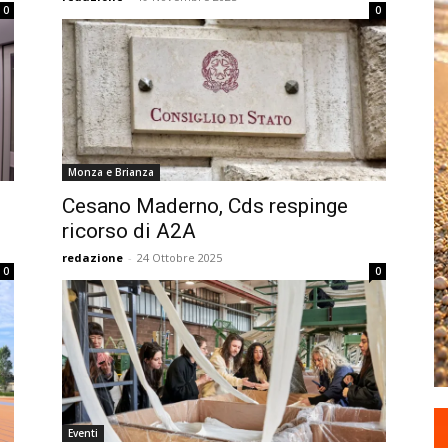
0
0
Monza e Brianza
Cesano Maderno, Cds respinge
ricorso di A2A
redazione
-
24 Ottobre 2025
0
0
Eventi