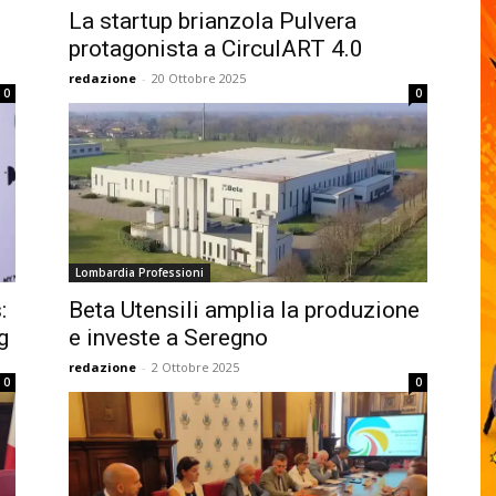
La startup brianzola Pulvera
protagonista a CirculART 4.0
redazione
-
20 Ottobre 2025
0
0
Lombardia Professioni
:
Beta Utensili amplia la produzione
g
e investe a Seregno
redazione
-
2 Ottobre 2025
0
0