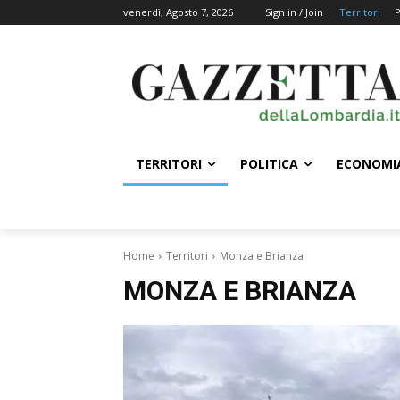
venerdì, Agosto 7, 2026
Sign in / Join
Territori
P
TERRITORI
POLITICA
ECONOMI
Home
Territori
Monza e Brianza
MONZA E BRIANZA