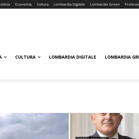
olitica
Economia
Cultura
Lombardia Digitale
Lombardia Green
Professi
A
CULTURA
LOMBARDIA DIGITALE
LOMBARDIA GR