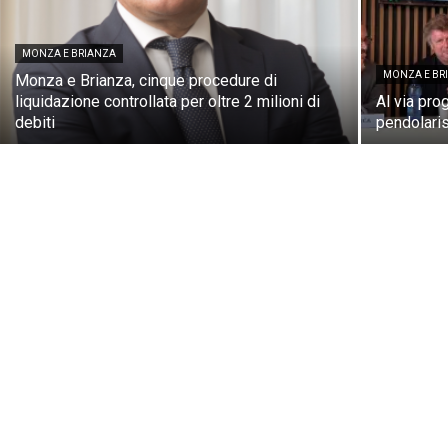
MONZA E BRIANZA
MONZA E BR
Monza e Brianza, cinque procedure di
liquidazione controllata per oltre 2 milioni di
Al via pro
debiti
pendolari