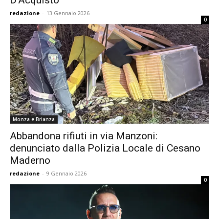
D’Acquisto
redazione
-
13 Gennaio 2026
0
Monza e Brianza
Abbandona rifiuti in via Manzoni:
denunciato dalla Polizia Locale di Cesano
Maderno
redazione
-
9 Gennaio 2026
0