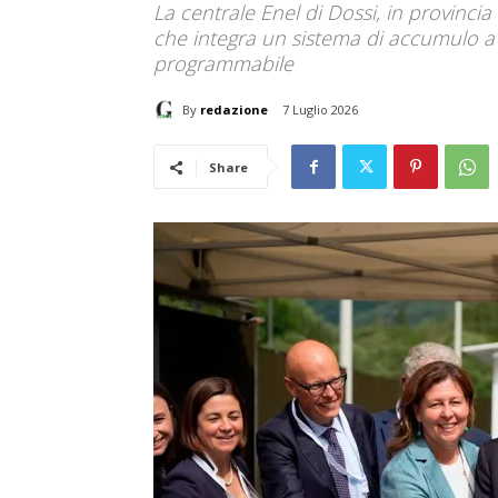
La centrale Enel di Dossi, in provinci
che integra un sistema di accumulo a 
programmabile
By
redazione
7 Luglio 2026
Share