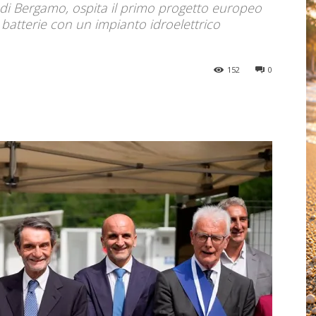
a di Bergamo, ospita il primo progetto europeo
batterie con un impianto idroelettrico
152
0