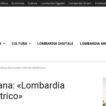
olitica
Economia
Cultura
Lombardia Digitale
Lombardia Green
Professi
A
CULTURA
LOMBARDIA DIGITALE
LOMBARDIA GR
bardia leader nell'idroelettrico»
ana: «Lombardia
ttrico»