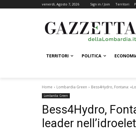
venerdì, Agosto 7, 2026
Sign in / Join
Territori
P
TERRITORI
POLITICA
ECONOMI
Home
Lombardia Green
Bess4Hydro, Fontana: «Lom
Lombardia Green
Bess4Hydro, Font
leader nell’idroele